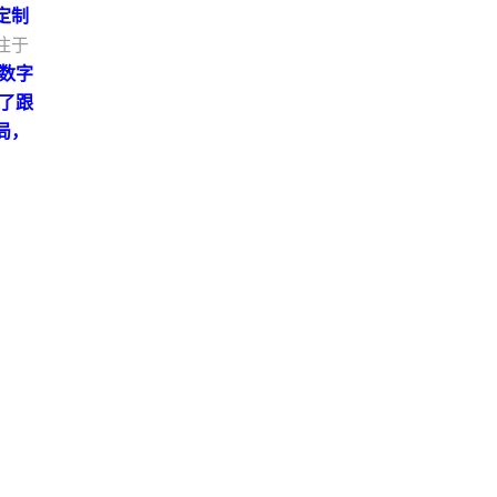
定制
注于
数字
了跟
局，