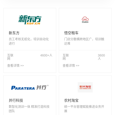
房地产
文化教育
生产制造
金融保险
零售连锁
食品餐饮
新东方
悟空租车
员工考核无纸化，培训自动化
门店分散横跨地区广，培训触
进行
达难
互联
4600+人
互联
3600
网
网
人
查看详情 >>
查看详情 >>
并行科技
农村淘宝
数智化测训一体 精准打造科技
统一平台管理赋能推进业务开
团队
展