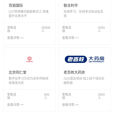
百丽国际
联合利华
OJT导师模式赋能新员工 快速
在线学习、在线考试自动化实
提升业务水平
现
零售连
40000
零售连
3000
锁
人
锁
人
查看详情 >>
查看详情 >>
北京同仁堂
老百姓大药房
数字化学习方式为百年传统持
O2O混合培训 线上线下培训无
续焕发光彩
缝衔接
零售连
600
零售连
3800
锁
人
锁
人
查看详情 >>
查看详情 >>