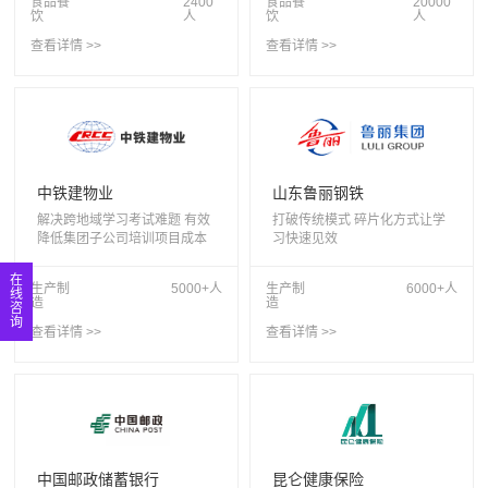
食品餐
2400
食品餐
20000
饮
人
饮
人
查看详情 >>
查看详情 >>
中铁建物业
山东鲁丽钢铁
解决跨地域学习考试难题 有效
打破传统模式 碎片化方式让学
降低集团子公司培训项目成本
习快速见效
在
生产制
5000+人
生产制
6000+人
线
造
造
咨
询
查看详情 >>
查看详情 >>
中国邮政储蓄银行
昆仑健康保险