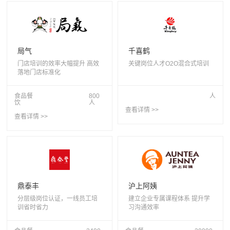
局气
千喜鹤
门店培训的效率大幅提升 高效
关键岗位人才O2O混合式培训
落地门店标准化
食品餐
800
人
饮
人
查看详情 >>
查看详情 >>
鼎泰丰
沪上阿姨
分层级岗位认证，一线员工培
建立企业专属课程体系 提升学
训省时省力
习沟通效率