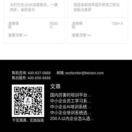
与钉钉办公OA深度融合，一键
低成本高效率提升新员工职业
同步、省时省力
技能与素养
金融保
3500
金融保
700+人
险
人
险
查看详情 >>
查看详情 >>
售前咨询: 400-837-0888
邮箱: workorder@beisen.com
售后服务: 400-650-6886
文章
国内厉害的培训平台推荐：企业培训系统智能问答与怎么低成本做员工培训
中小企业员工学习系统实测对比：国内外8款平台谁才是最优解
中小企业AI培训系统怎么选？2026年国内外厂商AI能力全面对比
中小企业培训系统选型避坑指南：别让这5个问题毁了你的培训项目
200人以内企业怎么选培训系统？推荐方案+预算拆解+避坑攻略
干货满满，实践指南