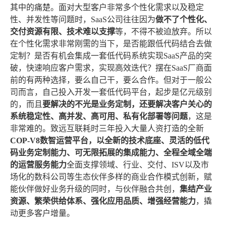
其中的痛楚。面对大型客户非常多个性化需求以及稳定
性、并发性等问题时，SaaS公司往往因为
做不了个性化、
交付资源有限、技术难以支撑
等，不得不被迫放弃。所以
在个性化需求非常刚需的当下，是否能跟低代码结合去做
定制？是否有机会集成一套低代码系统实现SaaS产品的突
破，快速响应客户需求，实现高效迭代？摆在SaaS厂商面
前的有两种选择，要么自己干，要么合作。但对于一般公
司而言，自己投入开发一套低代码平台，起步是亿元级别
的，而且
要解决的不光是业务定制，还要解决客户关心的
系统稳定性、高并发、高可用、私有化部署等问题
，这是
非常难的。致远互联耗时三年投入大量人资打造的全新
COP-V8数智运营平台，以全新的技术底座、灵活的低代
码业务定制能力、可无限拓展的集成能力、全程全域全端
的运营服务能力
全面支撑领域、行业、交付、ISV以及市
场化的数科公司等生态伙伴多样的商业合作模式创新，赋
能伙伴做好业务升级的同时，与伙伴融合共创，
集结产业
资源、繁荣供给体系、强化应用品质、增强经营能力
，撬
动更多客户增量。