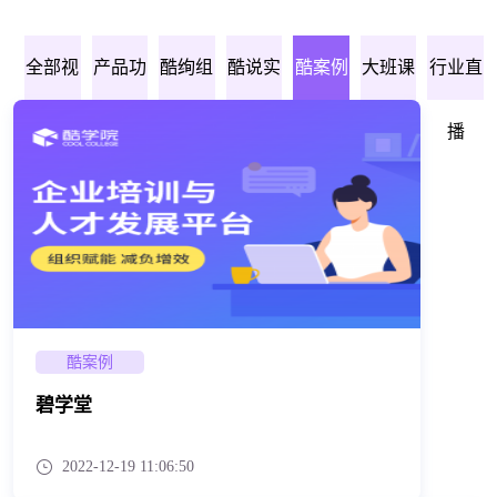
全部视
产品功
酷绚组
酷说实
酷案例
大班课
行业直
频
能
织力
战
播
酷案例
碧学堂
2022-12-19 11:06:50