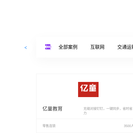
全部案例
互联网
交通运
食品餐饮
亿童教育
无缝对接钉钉，一键同步，省时省
力
零售连锁
3500